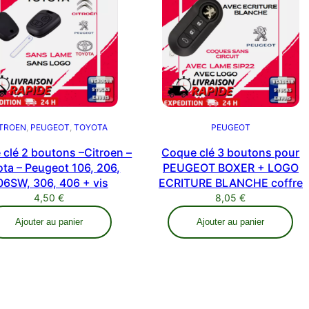
ITROEN
, 
PEUGEOT
, 
TOYOTA
PEUGEOT
clé 2 boutons –Citroen –
Coque clé 3 boutons pour
ta – Peugeot 106, 206,
PEUGEOT BOXER + LOGO
06SW, 306, 406 + vis
ECRITURE BLANCHE coffre
4,50
€
8,05
€
Ajouter au panier
Ajouter au panier