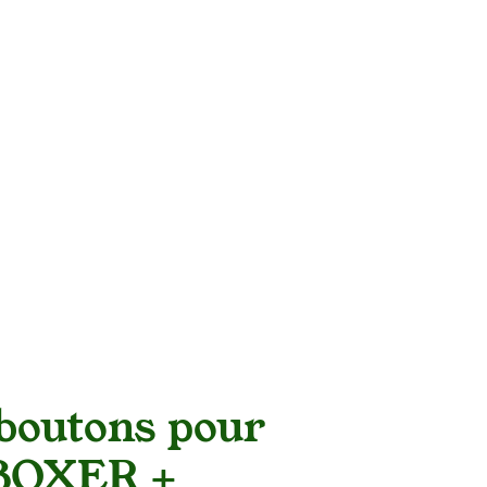
te
Panier
RDV
Blogs
Boutique
Contact
 boutons pour
BOXER +