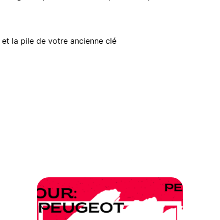
R
E
B
L
 et la pile de votre ancienne clé
A
N
C
H
E
c
o
f
f
r
e