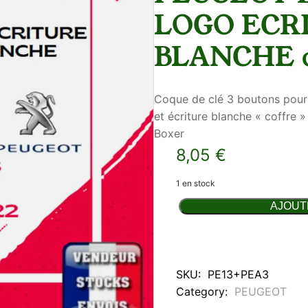
LOGO ECR
BLANCHE c
Coque de clé 3 boutons pou
et écriture blanche « coffre 
Boxer
8,05
€
1 en stock
q
AJOUT
u
a
n
t
i
SKU:
PE13+PEA3
t
Category:
PEUGEOT
é