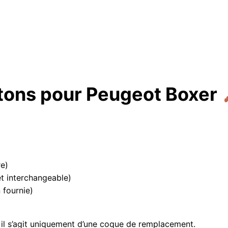
P
E
U
G
E
O
T
B
O
tons pour Peugeot Boxer
X
E
R
+
L
O
G
O
re)
E
et interchangeable)
C
 fournie)
R
I
T
il s’agit uniquement d’une coque de remplacement.
U