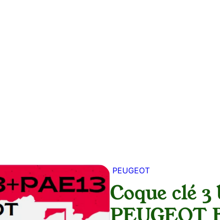
Accueil
A propos
News
Services
Tarifs
Mon comp
PEUGEOT
Coque clé 3
PEUGEOT 