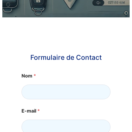
Formulaire de Contact
b
Nom
*
e
s
o
i
n
s
E
E-mail
*
-
m
a