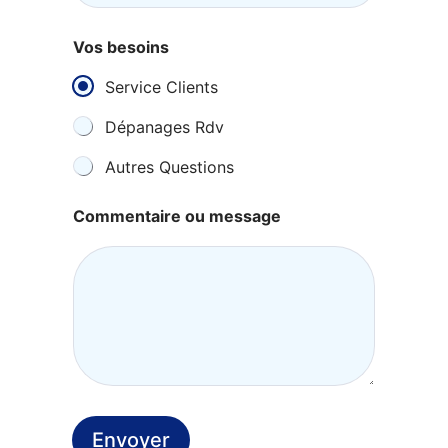
i
l
V
Vos besoins
o
s
Service Clients
Dépanages Rdv
Autres Questions
Commentaire ou message
Envoyer