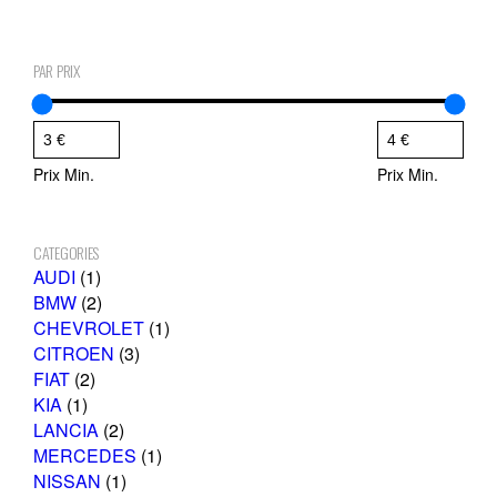
PAR PRIX
Prix Min.
Prix Min.
CATEGORIES
1
AUDI
1
p
2
BMW
2
r
p
1
CHEVROLET
1
o
r
3
p
CITROEN
3
2
d
o
p
r
FIAT
2
1
p
u
d
r
o
KIA
1
p
r
i
u
2
o
d
LANCIA
2
r
o
t
i
p
d
1
u
MERCEDES
1
o
d
t
r
1
u
p
i
NISSAN
1