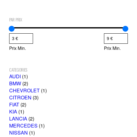
PAR PRIX
Prix Min.
Prix Min.
CATEGORIES
1
AUDI
1
p
2
BMW
2
r
p
1
CHEVROLET
1
o
r
3
p
CITROEN
3
2
d
o
p
r
FIAT
2
1
p
u
d
r
o
KIA
1
p
r
i
u
2
o
d
LANCIA
2
r
o
t
i
p
d
1
u
MERCEDES
1
o
d
t
r
1
u
p
i
NISSAN
1