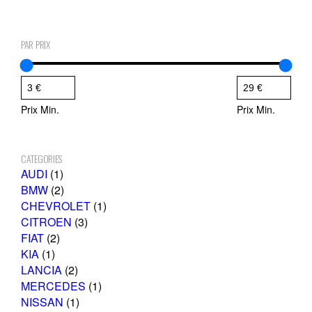
PAR PRIX
Prix Min.
Prix Min.
CATEGORIES
1
AUDI
1
p
2
BMW
2
r
p
1
CHEVROLET
1
o
r
3
p
CITROEN
3
2
d
o
p
r
FIAT
2
1
p
u
d
r
o
KIA
1
p
r
i
u
2
o
d
LANCIA
2
r
o
t
i
p
d
1
u
MERCEDES
1
o
d
t
r
1
u
p
i
NISSAN
1