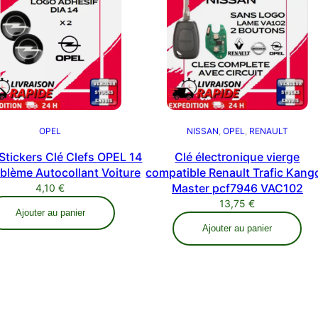
OPEL
NISSAN
, 
OPEL
, 
RENAULT
Stickers Clé Clefs OPEL 14
Clé électronique vierge
lème Autocollant Voiture
compatible Renault Trafic Kang
Master pcf7946 VAC102
4,10
€
13,75
€
Ajouter au panier
Ajouter au panier