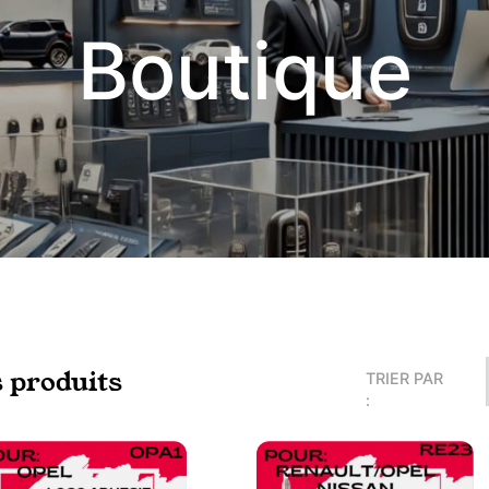
Boutique
s produits
TRIER PAR
: