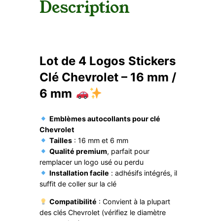
Description
c
k
e
r
s
C
Lot de 4 Logos Stickers
l
Clé Chevrolet – 16 mm /
é
C
6 mm
h
e
v
Emblèmes autocollants pour clé
r
Chevrolet
o
Tailles
: 16 mm et 6 mm
l
Qualité premium
, parfait pour
e
remplacer un logo usé ou perdu
t
Installation facile
: adhésifs intégrés, il
–
suffit de coller sur la clé
1
6
Compatibilité
: Convient à la plupart
m
des clés Chevrolet (vérifiez le diamètre
m