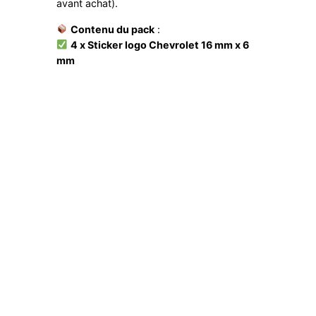
avant achat).
/
6
Contenu du pack
:
m
4 x Sticker logo Chevrolet 16 mm x
6
m
mm