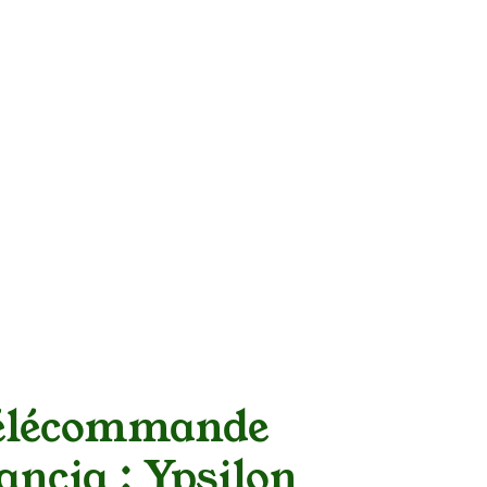
te
Panier
RDV
Blogs
Boutique
Contact
lécommande
ancia : Ypsilon