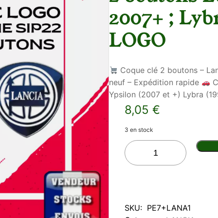
2007+ ; Lyb
LOGO
Coque clé 2 boutons – Lan
neuf – Expédition rapide
Co
Ypsilon (2007 et +) Lybra (1
8,05
€
3 en stock
q
u
a
n
t
i
t
SKU:
PE7+LANA1
é