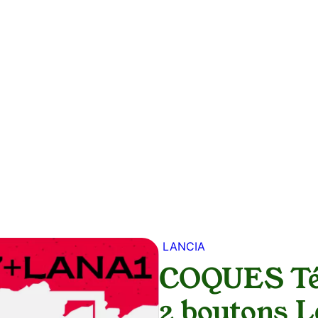
Accueil
A propos
News
Services
Tarifs
Mon comp
LANCIA
COQUES Té
2 boutons L