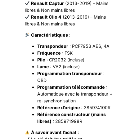
Renault Captur
(2013-2019) – Mains
l
libres & Non mains libres
i
Renault Clio 4
(2013-2019) – Mains
o
libres & Non mains libres
4
,
Caractéristiques
:
C
a
Transpondeur
: PCF7953 AES, 4A
p
Fréquence
: FSK
t
Pile
: CR2032 (incluse)
u
Lame
: VA2 (incluse)
r
Programmation transpondeur
:
a
OBD
v
e
Programmation télécommande
:
c
Automatique avec le transpondeur +
l
re-synchronisation
o
Référence d’origine
: 285974100R
g
Référence constructeur (mains
o
libres)
: 285971998R
p
c
À savoir avant l’achat
:
f