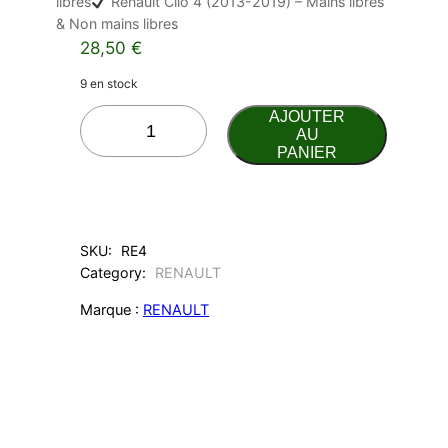
libres
Renault Clio 4 (2013-2019) – Mains libres
& Non mains libres
28,50
€
9 en stock
q
AJOUTER
u
AU
PANIER
a
n
t
i
t
SKU:
RE4
é
Category:
RENAULT
d
e
Marque :
RENAULT
C
a
r
t
e
R
e