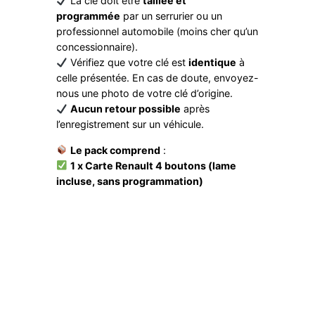
La clé doit être
taillée et
7
programmée
par un serrurier ou un
9
professionnel automobile (moins cher qu’un
5
concessionnaire).
3
Vérifiez que votre clé est
identique
à
celle présentée. En cas de doute, envoyez-
nous une photo de votre clé d’origine.
Aucun retour possible
après
l’enregistrement sur un véhicule.
Le pack comprend
:
1 x Carte Renault 4 boutons (lame
incluse, sans programmation)