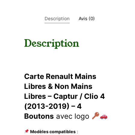
n
a
u
Description
Avis (0)
l
t
M
a
Description
i
n
s
l
i
b
Carte Renault Mains
r
Libres & Non Mains
e
s
Libres – Captur / Clio 4
v
(2013-2019) – 4
i
e
Boutons
avec logo
r
g
e
Modèles compatibles
:
C